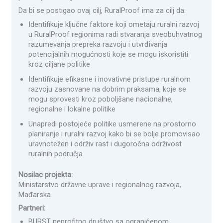
Da bi se postigao ovaj cilj, RuralProof ima za cilj da:
Identifikuje ključne faktore koji ometaju ruralni razvoj
u RuralProof regionima radi stvaranja sveobuhvatnog
razumevanja prepreka razvoju i utvrđivanja
potencijalnih mogućnosti koje se mogu iskoristiti
kroz ciljane politike
Identifikuje efikasne i inovativne pristupe ruralnom
razvoju zasnovane na dobrim praksama, koje se
mogu sprovesti kroz poboljšane nacionalne,
regionalne i lokalne politike
Unapredi postojeće politike usmerene na prostorno
planiranje i ruralni razvoj kako bi se bolje promovisao
uravnotežen i održiv rast i dugoročna održivost
ruralnih područja
Nosilac projekta:
Ministarstvo državne uprave i regionalnog razvoja,
Mađarska
Partneri:
BURST neprofitno društvo sa ograničenom