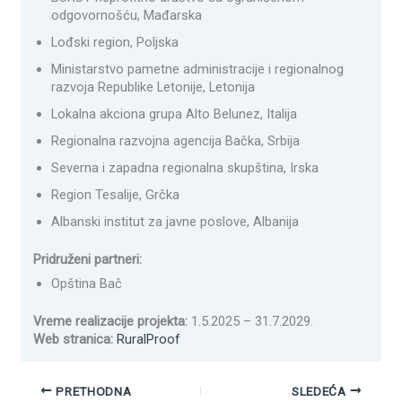
odgovornošću, Mađarska
Lođski region, Poljska
Ministarstvo pametne administracije i regionalnog
razvoja Republike Letonije, Letonija
Lokalna akciona grupa Alto Belunez, Italija
Regionalna razvojna agencija Bačka, Srbija
Severna i zapadna regionalna skupština, Irska
Region Tesalije, Grčka
Albanski institut za javne poslove, Albanija
Pridruženi partneri:
Opština Bač
Vreme realizacije projekta:
1.5.2025 – 31.7.2029.
Web stranica:
RuralProof
PRETHODNA
SLEDEĆA