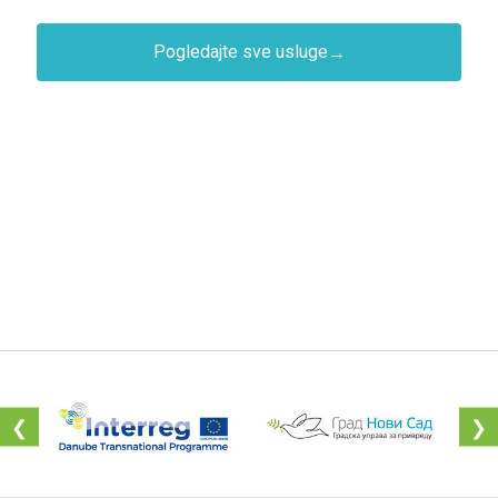
Pogledajte sve usluge
→
❮
❯