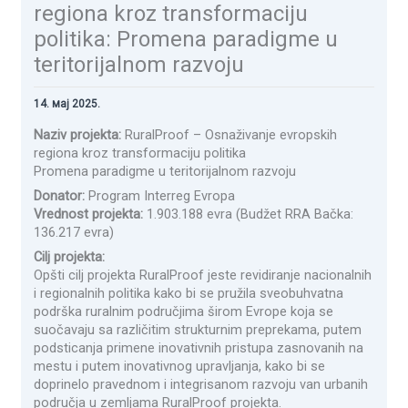
regiona kroz transformaciju
politika: Promena paradigme u
teritorijalnom razvoju
14. мај 2025.
Naziv projekta:
RuralProof – Osnaživanje evropskih
regiona kroz transformaciju politika
Promena paradigme u teritorijalnom razvoju
Donator:
Program Interreg Evropa
Vrednost projekta:
1.903.188 evra (Budžet RRA Bačka:
136.217 evra)
Cilj projekta:
Opšti cilj projekta RuralProof jeste revidiranje nacionalnih
i regionalnih politika kako bi se pružila sveobuhvatna
podrška ruralnim područjima širom Evrope koja se
suočavaju sa različitim strukturnim preprekama, putem
podsticanja primene inovativnih pristupa zasnovanih na
mestu i putem inovativnog upravljanja, kako bi se
doprinelo pravednom i integrisanom razvoju van urbanih
područja u zemljama RuralProof projekta.