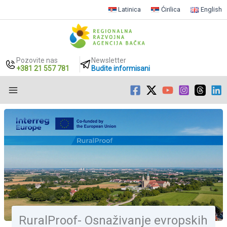
Latinica
Ćirilica
English
Pozovite nas
Newsletter
+381 21 557 781
Budite informisani
Пређи
на
садржај
RuralProof- Osnaživanje evropskih