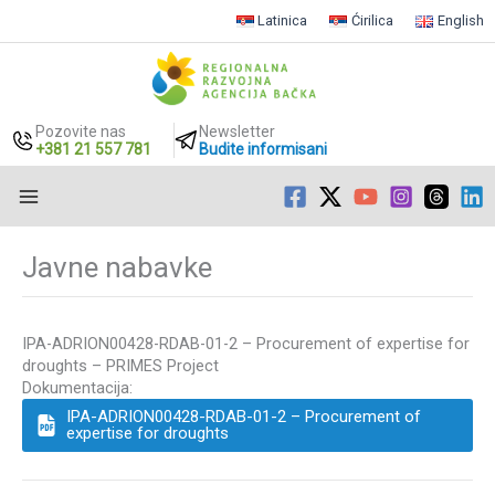
Latinica
Ćirilica
English
Pozovite nas
Newsletter
+381 21 557 781
Budite informisani
Пређи
на
Javne nabavke
садржај
IPA-ADRION00428-RDAB-01-2 – Procurement of expertise for
droughts – PRIMES Project
Dokumentacija:
IPA-ADRION00428-RDAB-01-2 – Procurement of
expertise for droughts