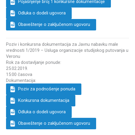
Pojašnjenje broj 1 konkursne dokumentacije
Odluka o dodeli ugovora
Obaveštenje o zaključenom ugovoru
Poziv i konkursna dokumentacija za Javnu nabavku male
vrednosti 1/2019 – Usluga organizacije studijskog putovanja u
Veronu
Rok za dostavljanje ponude:
25.02.2019.
15:00 časova
Dokumentacija:
Poziv za podnošenje ponuda
Konkursna dokumentacija
Odluka o dodeli ugovora
Obaveštenje o zaključenom ugovoru