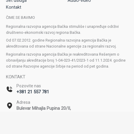
Set usluga
Audio-video
Kontakt
ČIME SE BAVIMO
Regionalna razvojna agencija Bačka stimuliše i unapređuje održivi
društveno-ekonomski razvoj regiona Bačka.
Od 07.02.2012. godine Regionalna razvojna agencija Bačka je
akreditovana od strane Nacionalne agencije za regionalni razvoj.
Regionalna razvojna agencija Bačka je reakreditovana Rešenjem o
obnavljanju akreditacije broj 1-04-023-41/2023-1 od 11.1.2024. godine
od strane Razvojne agencije Srbije na period od pet godina.
KONTAKT
Pozovite nas
+381 21 557 781
Adresa
Bulevar Mihajla Pupina 20/II,
Novi Sad
Email
office@rda-backa.rs