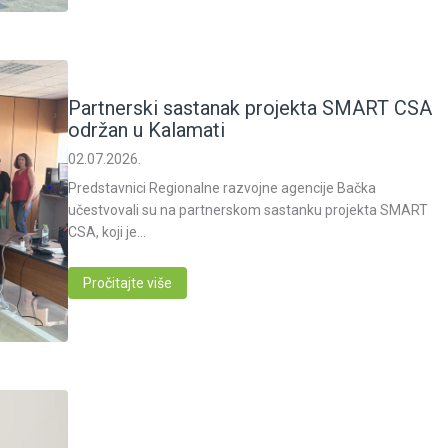
Partnerski sastanak projekta SMART CSA
održan u Kalamati
02.07.2026.
Predstavnici Regionalne razvojne agencije Bačka
učestvovali su na partnerskom sastanku projekta SMART
CSA, koji je…
Pročitajte više