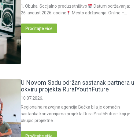
1. Obuka: Socijalno preduzetništvo
Datum održavanja:
26. avgust 2026. godine
Mesto održavanja: Online –…
Pročitajte više
U Novom Sadu održan sastanak partnera u
okviru projekta RuralYouthFuture
10.07.2026.
Regionalna razvojna agencija Bačka bila je domaćin
sastanka konzorcijuma projekta RuralYouthFuture, koji je
okupio projektne…
Pročitajte više