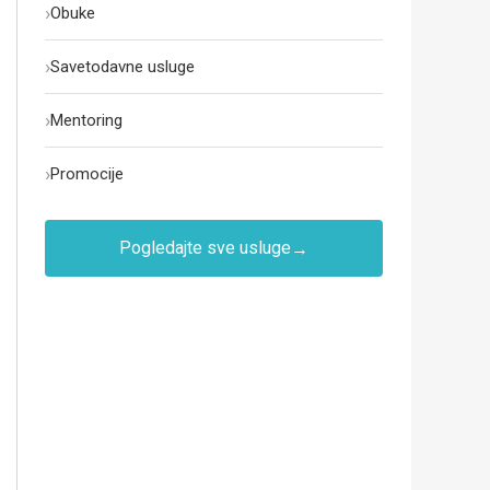
›
Obuke
›
Savetodavne usluge
›
Mentoring
›
Promocije
Pogledajte sve usluge
→