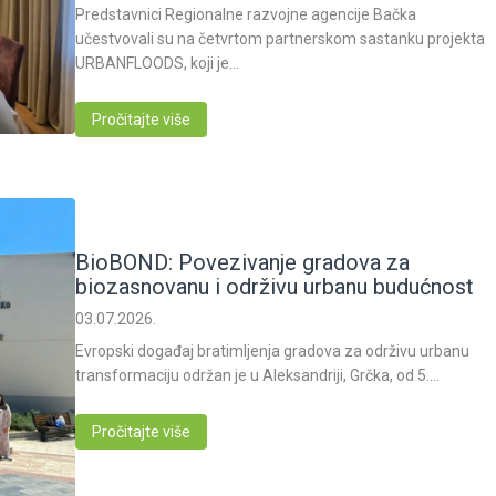
Predstavnici Regionalne razvojne agencije Bačka
učestvovali su na četvrtom partnerskom sastanku projekta
URBANFLOODS, koji je…
Pročitajte više
BioBOND: Povezivanje gradova za
biozasnovanu i održivu urbanu budućnost
03.07.2026.
Evropski događaj bratimljenja gradova za održivu urbanu
transformaciju održan je u Aleksandriji, Grčka, od 5.…
Pročitajte više