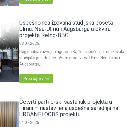
Uspešno realizovana studijska poseta
Ulmu, Neu-Ulmu i Augsburgu u okviru
projekta ReInd-BBG
08.07.2026.
Regionalna razvojna agencija Bačka uspešno je realizovala
studijsku posetu nemačkim gradovima Ulmu, Neu-Ulmu i
Augsburgu,…
Pročitajte više
Četvrti partnerski sastanak projekta u
Tirani – nastavljena uspešna saradnja na
URBANFLOODS projektu
04.07.2026.