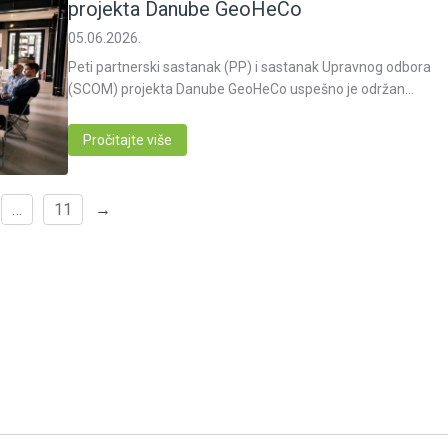
projekta Danube GeoHeCo
05.06.2026.
Peti partnerski sastanak (PP) i sastanak Upravnog odbora
(SCOM) projekta Danube GeoHeCo uspešno je održan…
Pročitajte više
…
11
→