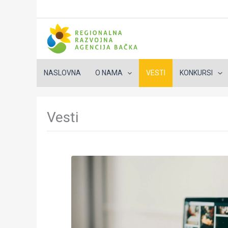
NASLOVNA
O NAMA
VESTI
KONKURSI
Пређи
на
Vesti
садржај