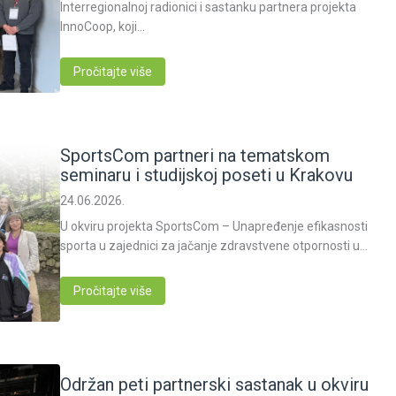
Interregionalnoj radionici i sastanku partnera projekta
InnoCoop, koji…
Pročitajte više
SportsCom partneri na tematskom
seminaru i studijskoj poseti u Krakovu
24.06.2026.
U okviru projekta SportsCom – Unapređenje efikasnosti
sporta u zajednici za jačanje zdravstvene otpornosti u…
Pročitajte više
Održan peti partnerski sastanak u okviru