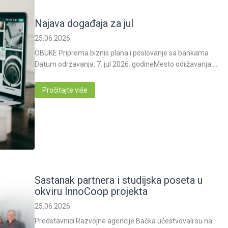
Najava događaja za jul
25.06.2026.
OBUKE Priprema biznis plana i poslovanje sa bankama
Datum održavanja: 7. jul 2026. godineMesto održavanja:…
Pročitajte više
Sastanak partnera i studijska poseta u
okviru InnoCoop projekta
25.06.2026.
Predstavnici Razvojne agencije Bačka učestvovali su na