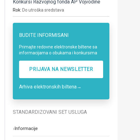
Konkursi Razvojnog fonda AP Vojvodine
Rok:
Do utroška sredstava
BUDITE INFORMISANI
Primajte redovne elektronske biltene sa
informacijama o obukama i konkursima
PRIJAVA NA NEWSLETTER
Arhiva elektronskih biltena
→
STANDARDIZOVANI SET USLUGA
›
Informacije