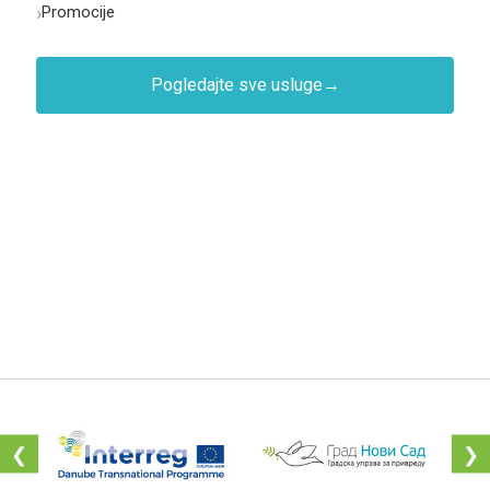
›
Promocije
Pogledajte sve usluge
→
❮
❯