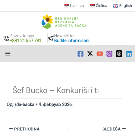
Latinica
Ćirilica
English
Pozovite nas
Newsletter
+381 21 557 781
Budite informisani
Пређи
на
садржај
Šef Bucko – Konkuriši i ti
Од:
rda-backa
/
4. фебруар 2026.
PRETHODNA
SLEDEĆA