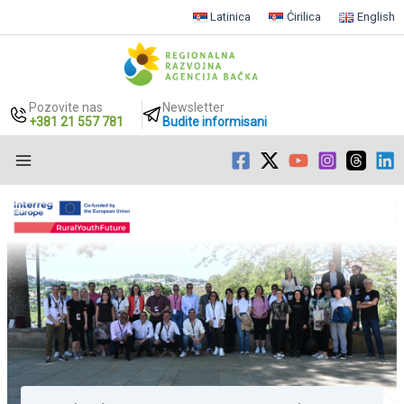
Latinica
Ćirilica
English
Pozovite nas
Newsletter
+381 21 557 781
Budite informisani
Пређи
на
садржај