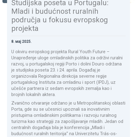
Studijska poseta u Portugalu:
Mladi i budućnost ruralnih
područja u fokusu evropskog
projekta
8. мај 2025.
U okviru evropskog projekta Rural Youth Future –
Unapređenje uloge omladinskih politika za održivi ruralni
razvoj, u portugalskoj regiji Porto i dolini Douro održana
je studijska poseta 23. i 24. aprila. Događaj je
organizovala Regionalna direkcija severne regije
portugalskog Instituta za omladinu i sport (IPDJ), uz
učešće partnera iz sedam evropskih zemalja kao i
brojnih lokalnih aktera.
Zvanično otvaranje održano je u Metropolitanskoj oblasti
Porta, gde su se učesnici upoznali sa inovativnim
pristupima omladinskim politikama i razvoju ruralnog
turizma kao strategiji za zapošljavanje mladih. Jedan od
centralnih događaja bila je konferencija „Mladi i
budućnost ruralnih teritorija“ na Univerzitetu Trás-os-