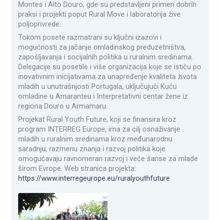
Montes i Alto Douro, gde su predstavljeni primeri dobrih
praksi i projekti poput Rural Move i laboratorija žive
poljoprivrede.
Tokom posete razmatrani su ključni izazovi i
mogućnosti za jačanje omladinskog preduzetništva,
zapošljavanja i socijalnih politika u ruralnim sredinama.
Delegacije su posetile i više organizacija koje se ističu po
inovativnim inicijativama za unapređenje kvaliteta života
mladih u unutrašnjosti Portugala, uključujući Kuću
omladine u Amaranteu i Interpretativni centar žene iz
regiona Douro u Armamaru.
Projekat Rural Youth Future, koji se finansira kroz
program INTERREG Europe, ima za cilj osnaživanje
mladih u ruralnim sredinama kroz međunarodnu
saradnju, razmenu znanja i razvoj politika koje
omogućavaju ravnomeran razvoj i veće šanse za mlade
širom Evrope. Web stranica projekta:
https://www.interregeurope.eu/
ruralyouthfuture