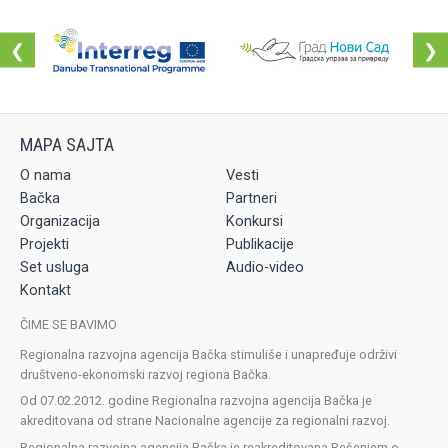
❮
❯
O nama
Vesti
Bačka
Partneri
Organizacija
Konkursi
Projekti
Publikacije
Set usluga
Audio-video
Kontakt
ČIME SE BAVIMO
Regionalna razvojna agencija Bačka stimuliše i unapređuje održivi
društveno-ekonomski razvoj regiona Bačka.
Od 07.02.2012. godine Regionalna razvojna agencija Bačka je
akreditovana od strane Nacionalne agencije za regionalni razvoj.
Regionalna razvojna agencija Bačka je reakreditovana Rešenjem o