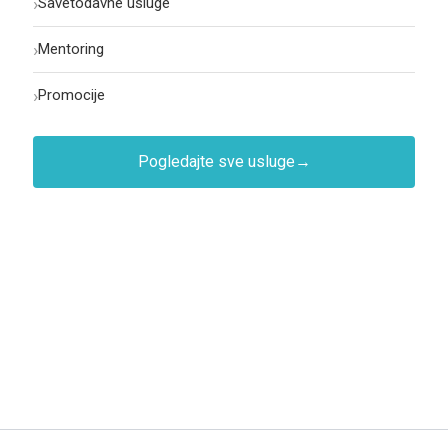
›
Savetodavne usluge
›
Mentoring
›
Promocije
Pogledajte sve usluge
→