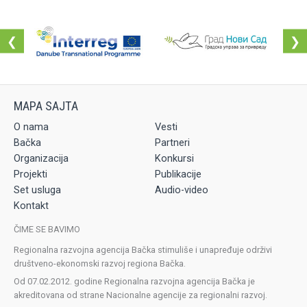
❮
❯
O nama
Vesti
Bačka
Partneri
Organizacija
Konkursi
Projekti
Publikacije
Set usluga
Audio-video
Kontakt
ČIME SE BAVIMO
Regionalna razvojna agencija Bačka stimuliše i unapređuje održivi
društveno-ekonomski razvoj regiona Bačka.
Od 07.02.2012. godine Regionalna razvojna agencija Bačka je
akreditovana od strane Nacionalne agencije za regionalni razvoj.