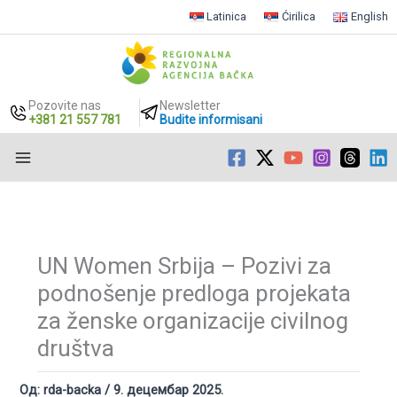
Latinica
Ćirilica
English
Pozovite nas
Newsletter
+381 21 557 781
Budite informisani
Пређи
на
садржај
UN Women Srbija – Pozivi za
podnošenje predloga projekata
za ženske organizacije civilnog
društva
Од:
rda-backa
/
9. децембар 2025.