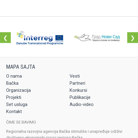
❮
❯
O nama
Vesti
Bačka
Partneri
Organizacija
Konkursi
Projekti
Publikacije
Set usluga
Audio-video
Kontakt
ČIME SE BAVIMO
Regionalna razvojna agencija Bačka stimuliše i unapređuje održivi
društveno-ekonomski razvoj regiona Bačka.