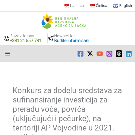
Latinica
Ćirilica
English
Pozovite nas
Newsletter
+381 21 557 781
Budite informisani
Пређи
на
садржај
Konkurs za dodelu sredstava za
sufinansiranje investicija za
preradu voća, povrća
(uključujući i pečurke), na
teritoriji AP Vojvodine u 2021.