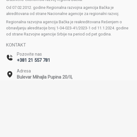
Od 07.02.2012. godine Regionalna razvojna agencija Bačka je
akreditovana od strane Nacionalne agencije za regionalni razvoj.
Regionalna razvojna agencija Bačka je reakreditovana Rešenjem o
obnavljanju akreditacije broj 1-04-023-41/2023-1 od 11.1.2024. godine
od strane Razvojne agencije Srbije na period od pet godina.
KONTAKT
Pozovite nas
+381 21 557 781
Adresa
Bulevar Mihajla Pupina 20/II,
Novi Sad
Email
office@rda-backa.rs
Copyright © 2026 Regionalna razvojna agencija Bačka. Sva prava
zadržana. | Powered by
SEOzona.rs