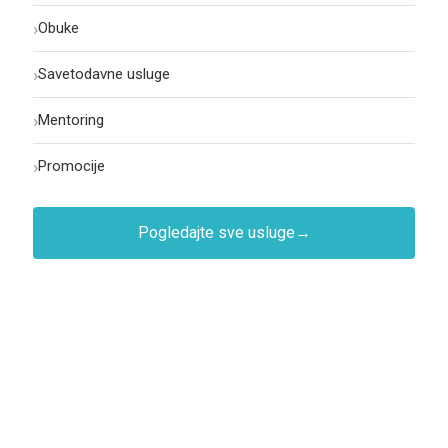
›
Obuke
›
Savetodavne usluge
›
Mentoring
›
Promocije
Pogledajte sve usluge
→