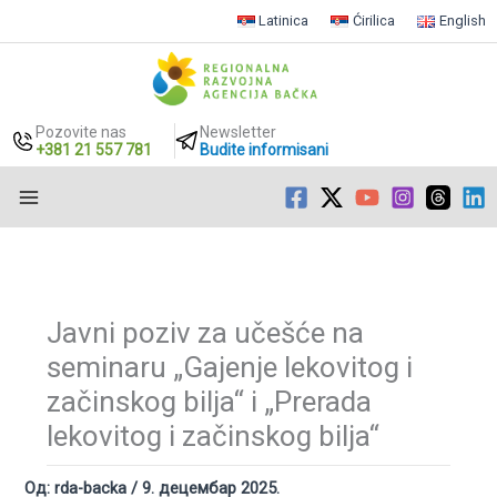
Latinica
Ćirilica
English
Pozovite nas
Newsletter
+381 21 557 781
Budite informisani
Пређи
на
садржај
Javni poziv za učešće na
seminaru „Gajenje lekovitog i
začinskog bilja“ i „Prerada
lekovitog i začinskog bilja“
Од:
rda-backa
/
9. децембар 2025.