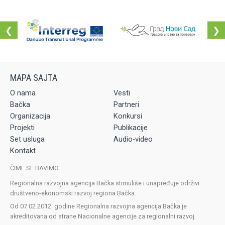
❮
❯
O nama
Vesti
Bačka
Partneri
Organizacija
Konkursi
Projekti
Publikacije
Set usluga
Audio-video
Kontakt
ČIME SE BAVIMO
Regionalna razvojna agencija Bačka stimuliše i unapređuje održivi
društveno-ekonomski razvoj regiona Bačka.
Od 07.02.2012. godine Regionalna razvojna agencija Bačka je
akreditovana od strane Nacionalne agencije za regionalni razvoj.