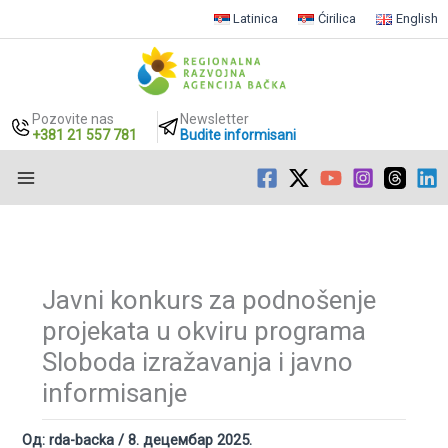
Latinica
Ćirilica
English
Pozovite nas
Newsletter
+381 21 557 781
Budite informisani
Пређи
на
садржај
Javni konkurs za podnošenje
projekata u okviru programa
Sloboda izražavanja i javno
informisanje
Од:
rda-backa
/
8. децембар 2025.