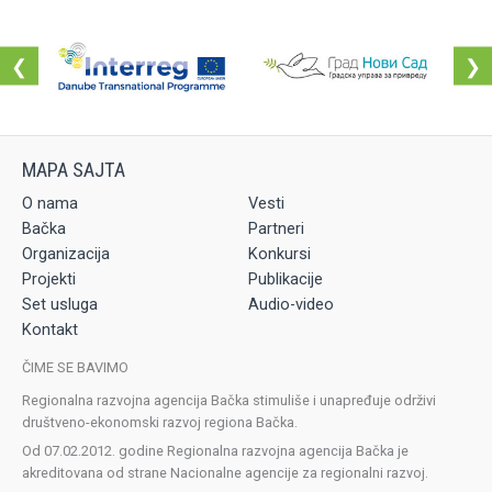
❮
❯
O nama
Vesti
Bačka
Partneri
Organizacija
Konkursi
Projekti
Publikacije
Set usluga
Audio-video
Kontakt
ČIME SE BAVIMO
Regionalna razvojna agencija Bačka stimuliše i unapređuje održivi
društveno-ekonomski razvoj regiona Bačka.
Od 07.02.2012. godine Regionalna razvojna agencija Bačka je
akreditovana od strane Nacionalne agencije za regionalni razvoj.