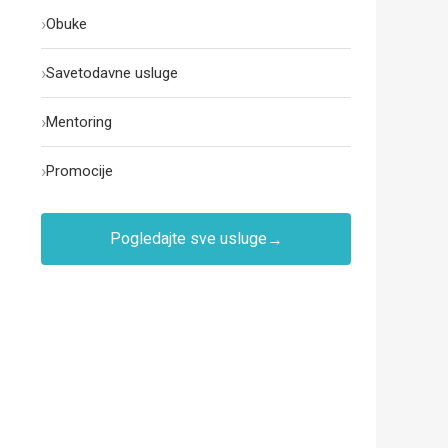
›
Obuke
›
Savetodavne usluge
›
Mentoring
›
Promocije
Pogledajte sve usluge
→