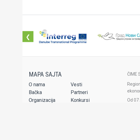
❮
ČIME 
O nama
Vesti
Region
ekonom
Bačka
Partneri
Organizacija
Konkursi
Od 07.
strane
Projekti
Publikacije
Set usluga
Audio-video
Region
akredi
Kontakt
agenci