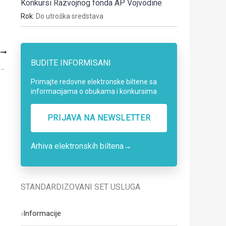
Konkursi Razvojnog fonda AP Vojvodine
Rok:
Do utroška sredstava
A
BUDITE INFORMISANI
nih sredstava za sufinansiranje troškova organizacije regionalnih međunarodnih sajamskih manifestacija u AP Vojvodini u 2017. godini
Primajte redovne elektronske biltene sa
informacijama o obukama i konkursima
PRIJAVA NA NEWSLETTER
Arhiva elektronskih biltena
→
STANDARDIZOVANI SET USLUGA
›
Informacije