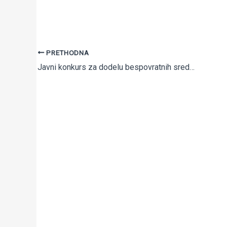
PRETHODNA
Javni konkurs za dodelu bespovratnih sredstava za subvencionisanje troškova klaster organizacija za realizaciju projekata od značaja za privredni razvoj AP Vojvodine u 2017. godini