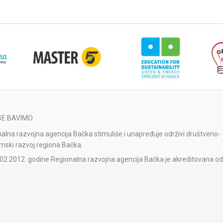
SE BAVIMO
alna razvojna agencija Bačka stimuliše i unapređuje održivi društveno-
ski razvoj regiona Bačka.
02.2012. godine Regionalna razvojna agencija Bačka je akreditovana od
 Nacionalne agencije za regionalni razvoj.
alna razvojna agencija Bačka je reakreditovana Rešenjem o obnavljanj
tacije broj 1-04-023-41/2023-1 od 11.1.2024. godine od strane Razvojn
je Srbije na period od pet godina.