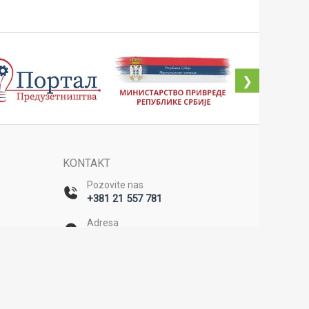
❯
KONTAKT
Pozovite nas
+381 21 557 781
Adresa
Bulevar Mihajla Pupina 20/II,
Novi Sad
u
e
Email
office@rda-backa.rs