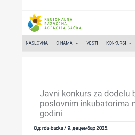
NASLOVNA
O NAMA
VESTI
KONKURSI
Пређи
на
садржај
Javni konkurs za dodelu 
poslovnim inkubatorima na
godini
Од:
rda-backa
/
9. децембар 2025.