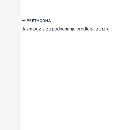
PRETHODNA
Javni poziv za podnošenje predloga za izradu izvođačkih projekata za ekonomsku infrastrukturu