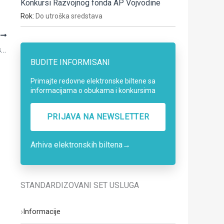
Konkursi Razvojnog fonda AP Vojvodine
Rok:
Do utroška sredstava
A
Javni poziv za iskazivanje zainteresovanosti za učešće na USAID Projektu za odgovornu vlast
BUDITE INFORMISANI
Primajte redovne elektronske biltene sa
informacijama o obukama i konkursima
PRIJAVA NA NEWSLETTER
Arhiva elektronskih biltena
→
STANDARDIZOVANI SET USLUGA
›
Informacije