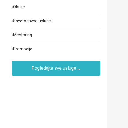
›
Obuke
›
Savetodavne usluge
›
Mentoring
›
Promocije
Pogledajte sve usluge
→