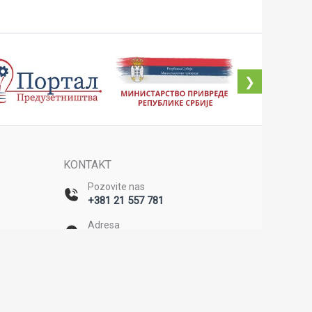
❯
KONTAKT
Pozovite nas
+381 21 557 781
Adresa
Bulevar Mihajla Pupina 20/II,
Novi Sad
u
e
Email
office@rda-backa.rs