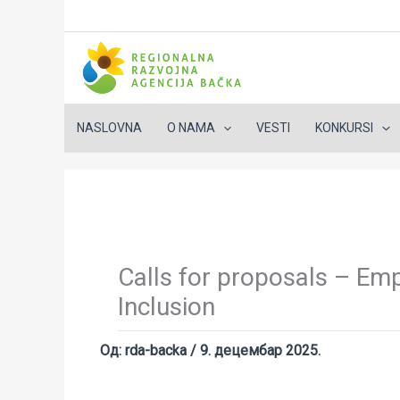
NASLOVNA
O NAMA
VESTI
KONKURSI
Пређи
на
садржај
Calls for proposals – Emp
Inclusion
Од:
rda-backa
/
9. децембар 2025.