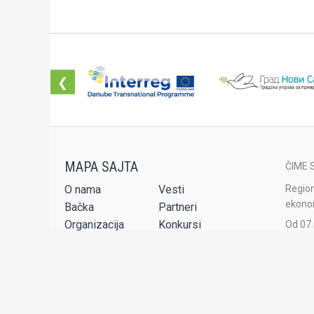
❮
ČIME 
O nama
Vesti
Region
ekonom
Bačka
Partneri
Organizacija
Konkursi
Od 07.
strane
Projekti
Publikacije
Set usluga
Audio-video
Region
akredi
Kontakt
agenci