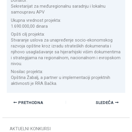
Donator:
Sekretarijat za međuregionalnu saradnju i lokalnu
samoupravu APV
Ukupna vrednost projekta:
1.690.000,00 dinara
Opšti cilj projekta:
Stvaranje uslova za unapređenje socio-ekonomskog
razvoja opštine kroz izradu strateških dokumenata i
njihovo usaglašavanje sa hijerarhijski višim dokumentima
i strategijama na regionalnom, nacionalnom i evropskom
nivou.
Nosilac projekta:
Opština Žabalj, a partner u implementaciji projektnih
aktivnosti je RRA Bačka.
PRETHODNA
SLEDEĆA
AKTUELNI KONKURSI