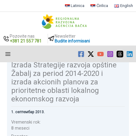
Latinica
Ćirilica
English
Pozovite nas
Newsletter
+381 21 557 781
Budite informisani
Izrada Strategije razvoja opštine
Пређи
на
Žabalj za period 2014-2020 i
садржај
izrada akcionih planova za
prioritetne oblasti lokalnog
ekonomskog razvoja
1. септембар 2013.
Vremenski rok:
8 meseci