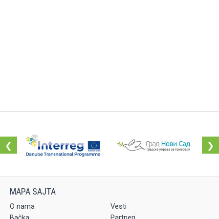
❮
❯
O nama
Vesti
Bačka
Partneri