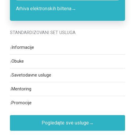
Arhiva elektronskih biltena
→
STANDARDIZOVANI SET USLUGA
›
Informacije
›
Obuke
›
Savetodavne usluge
›
Mentoring
›
Promocije
Pogledajte sve usluge
→