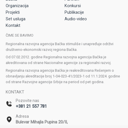
Organizacija
Konkursi
Projekti
Publikacije
Set usluga
Audio-video
Kontakt
ČIME SE BAVIMO
Regionalna razvojna agencija Bačka stimuliše i unapređuje održivi
društveno-ekonomski razvoj regiona Bačka.
Od 07.02.2012. godine Regionalna razvojna agencija Bačka je
akreditovana od strane Nacionalne agencije za regionalni razvoj.
Regionalna razvojna agencija Bačka je reakreditovana Rešenjem o
obnavljanju akreditacije broj 1-04-023-41/2023-1 od 11.1.2024. godine
od strane Razvojne agencije Srbije na period od pet godina.
KONTAKT
Pozovite nas
+381 21 557 781
Adresa
Bulevar Mihajla Pupina 20/II,
Novi Sad