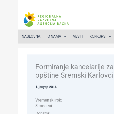
NASLOVNA
O NAMA
VESTI
KONKURSI
Пређи
на
садржај
Formiranje kancelarije za
opštine Sremski Karlovci
1. јануар 2014.
Vremenski rok:
8 meseci
Donator: