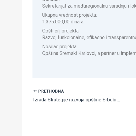
Sekretarijat za međuregionalnu saradnju i 
Ukupna vrednost projekta:
1.375.000,00 dinara
Opšti cilj projekta:
Razvoj funkcionalne, efikasne i transparent
Nosilac projekta:
Opština Sremski Karlovci, a partner u impleme
PRETHODNA
Izrada Strategije razvoja opštine Srbobran za period 2014-2020 sa akcionim planovima za prioritetne oblasti lokalnog ekonomskog razvoja