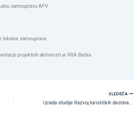
lokalnu samoupravu APV
ne lokalne samouprave
ntaciji projektnih aktivnosti je RRA Bačka.
SLEDEĆA
Izrada studije Razvoj turističkih destinacija pored reke Tisa i Dunav