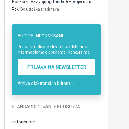
Konkursi Razvojnog fonda AP Vojvodine
Rok:
Do utroška sredstava
BUDITE INFORMISANI
Primajte redovne elektronske biltene sa
informacijama o obukama i konkursima
PRIJAVA NA NEWSLETTER
Arhiva elektronskih biltena
→
STANDARDIZOVANI SET USLUGA
›
Informacije