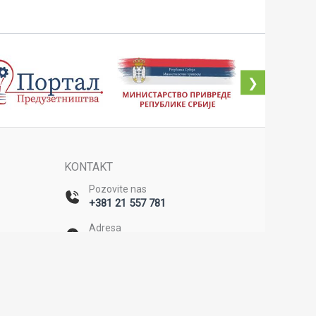
❯
KONTAKT
Pozovite nas
+381 21 557 781
Adresa
Bulevar Mihajla Pupina 20/II,
Novi Sad
u
e
Email
office@rda-backa.rs