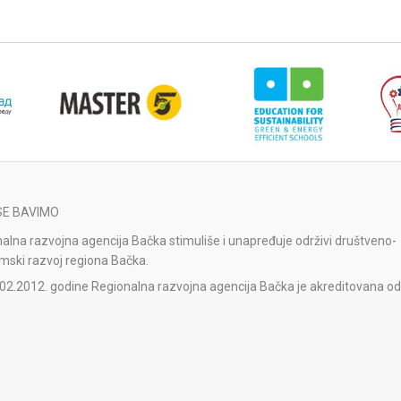
SE BAVIMO
alna razvojna agencija Bačka stimuliše i unapređuje održivi društveno-
ski razvoj regiona Bačka.
02.2012. godine Regionalna razvojna agencija Bačka je akreditovana od
 Nacionalne agencije za regionalni razvoj.
alna razvojna agencija Bačka je reakreditovana Rešenjem o obnavljanj
tacije broj 1-04-023-41/2023-1 od 11.1.2024. godine od strane Razvojn
je Srbije na period od pet godina.