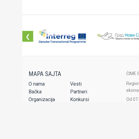
❮
ČIME 
O nama
Vesti
Region
ekonom
Bačka
Partneri
Organizacija
Konkursi
Od 07.
strane
Projekti
Publikacije
Set usluga
Audio-video
Region
akredi
Kontakt
agenci