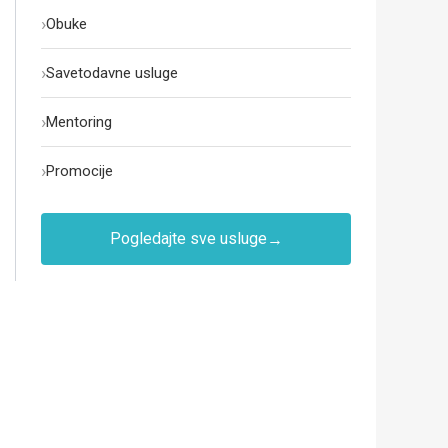
›
Obuke
›
Savetodavne usluge
›
Mentoring
›
Promocije
Pogledajte sve usluge
→