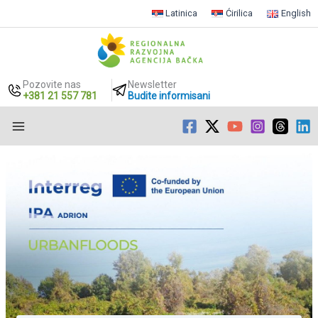
Latinica
Ćirilica
English
Pozovite nas
Newsletter
+381 21 557 781
Budite informisani
Пређи
на
садржај