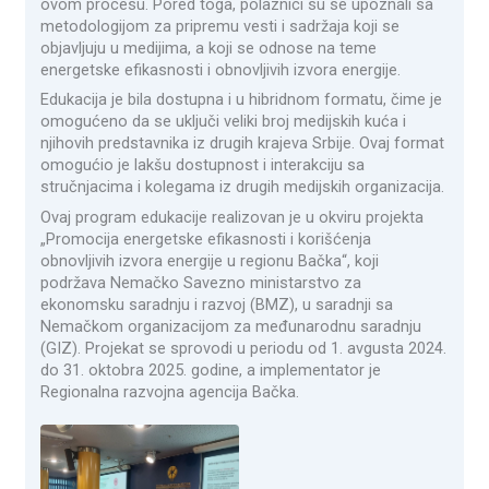
ovom procesu. Pored toga, polaznici su se upoznali sa
metodologijom za pripremu vesti i sadržaja koji se
objavljuju u medijima, a koji se odnose na teme
energetske efikasnosti i obnovljivih izvora energije.
Edukacija je bila dostupna i u hibridnom formatu, čime je
omogućeno da se uključi veliki broj medijskih kuća i
njihovih predstavnika iz drugih krajeva Srbije. Ovaj format
omogućio je lakšu dostupnost i interakciju sa
stručnjacima i kolegama iz drugih medijskih organizacija.
Ovaj program edukacije realizovan je u okviru projekta
„Promocija energetske efikasnosti i korišćenja
obnovljivih izvora energije u regionu Bačka“, koji
podržava Nemačko Savezno ministarstvo za
ekonomsku saradnju i razvoj (BMZ), u saradnji sa
Nemačkom organizacijom za međunarodnu saradnju
(GIZ). Projekat se sprovodi u periodu od 1. avgusta 2024.
do 31. oktobra 2025. godine, a implementator je
Regionalna razvojna agencija Bačka.