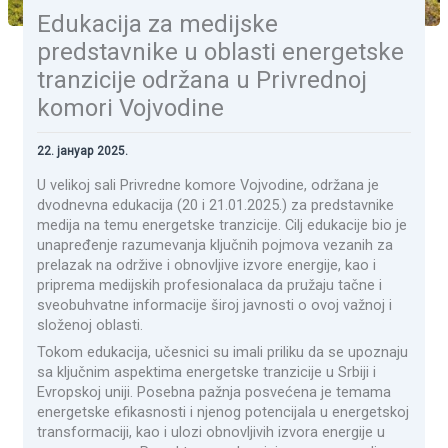
Edukacija za medijske
predstavnike u oblasti energetske
tranzicije održana u Privrednoj
komori Vojvodine
22. јануар 2025.
U velikoj sali Privredne komore Vojvodine, održana je
dvodnevna edukacija (20 i 21.01.2025.) za predstavnike
medija na temu energetske tranzicije. Cilj edukacije bio je
unapređenje razumevanja ključnih pojmova vezanih za
prelazak na održive i obnovljive izvore energije, kao i
priprema medijskih profesionalaca da pružaju tačne i
sveobuhvatne informacije široj javnosti o ovoj važnoj i
složenoj oblasti.
Tokom edukacija, učesnici su imali priliku da se upoznaju
sa ključnim aspektima energetske tranzicije u Srbiji i
Evropskoj uniji. Posebna pažnja posvećena je temama
energetske efikasnosti i njenog potencijala u energetskoj
transformaciji, kao i ulozi obnovljivih izvora energije u