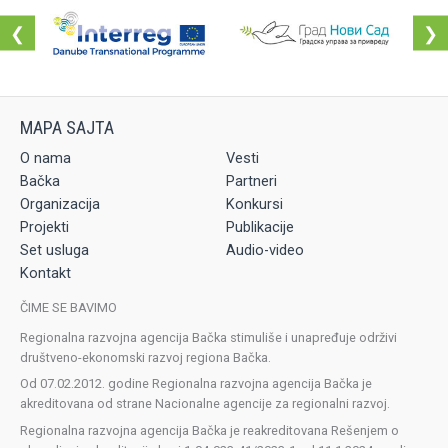
❮
❯
O nama
Vesti
Bačka
Partneri
Organizacija
Konkursi
Projekti
Publikacije
Set usluga
Audio-video
Kontakt
ČIME SE BAVIMO
Regionalna razvojna agencija Bačka stimuliše i unapređuje održivi
društveno-ekonomski razvoj regiona Bačka.
Od 07.02.2012. godine Regionalna razvojna agencija Bačka je
akreditovana od strane Nacionalne agencije za regionalni razvoj.
Regionalna razvojna agencija Bačka je reakreditovana Rešenjem o