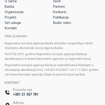
O nama
Vesti
Bačka
Partneri
Organizacija
Konkursi
Projekti
Publikacije
Set usluga
Audio-video
Kontakt
ČIME SE BAVIMO
Regionalna razvojna agencija Bačka stimuliše i unapređuje održivi
društveno-ekonomski razvoj regiona Bačka.
Od 07.02.2012. godine Regionalna razvojna agencija Bačka je
akreditovana od strane Nacionalne agencije za regionalni razvoj.
Regionalna razvojna agencija Bačka je reakreditovana Rešenjem o
obnavljanju akreditacije broj 1-04-023-41/2023-1 od 11.1.2024. godine
od strane Razvojne agencije Srbije na period od pet godina.
KONTAKT
Pozovite nas
+381 21 557 781
Adresa