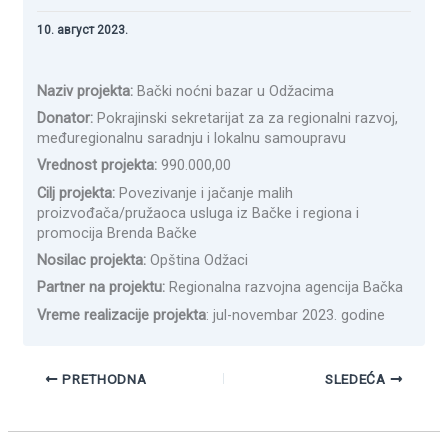
10. август 2023.
Naziv projekta:
Bački noćni bazar u Odžacima
Donator:
Pokrajinski sekretarijat za za regionalni razvoj,
međuregionalnu saradnju i lokalnu samoupravu
Vrednost projekta:
990.000,00
Cilj projekta:
Povezivanje i jačanje malih
proizvođača/pružaoca usluga iz Bačke i regiona i
promocija Brenda Bačke
Nosilac projekta:
Opština Odžaci
Partner na projektu:
Regionalna razvojna agencija Bačka
Vreme realizacije projekta
: jul-novembar 2023. godine
PRETHODNA
SLEDEĆA