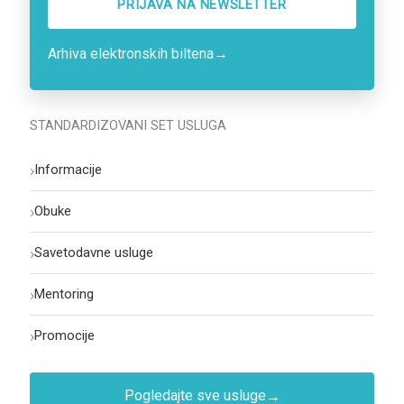
PRIJAVA NA NEWSLETTER
Arhiva elektronskih biltena
→
STANDARDIZOVANI SET USLUGA
›
Informacije
›
Obuke
›
Savetodavne usluge
›
Mentoring
›
Promocije
Pogledajte sve usluge
→