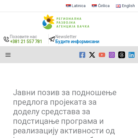
Latinica
Ćirilica
English
Позовите нас
Newsletter
+381 21 557 781
Будите информисани
Пређи
на
садржај
Јавни позив за подношење
предлога пројеката за
доделу средстава за
подстицање програма и
реализацију активности од