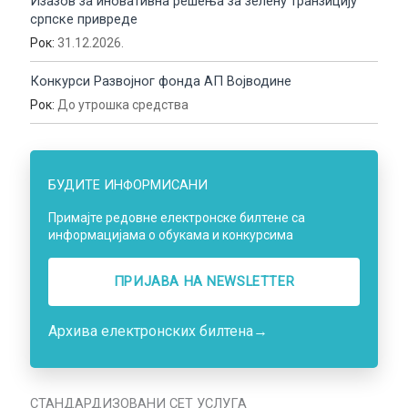
Изазов за иновативна решења за зелену транзицију
српске привреде
Рок:
31.12.2026.
Конкурси Развојног фонда АП Војводине
Рок:
До утрошка средства
БУДИТЕ ИНФОРМИСАНИ
Примајте редовне електронске билтене са
информацијама о обукама и конкурсима
ПРИЈАВА НA NEWSLETTER
Архива електронских билтена
→
СТАНДАРДИЗОВАНИ СЕТ УСЛУГА