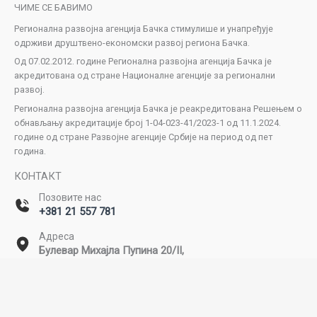
ЧИМЕ СЕ БАВИМО
Регионална развојна агенција Бачка стимулише и унапређује
одрживи друштвено-економски развој региона Бачка.
Од 07.02.2012. године Регионална развојна агенција Бачка је
акредитована од стране Националне агенције за регионални
развој.
Регионална развојна агенција Бачка је реакредитована Решењем о
обнављању акредитације број 1-04-023-41/2023-1 од 11.1.2024.
године од стране Развојне агенције Србије на период од пет
година.
КОНТАКТ
Позовите нас
+381 21 557 781
Адреса
Булевар Михајла Пупина 20/II,
Нови Сад
Емаил
office@rda-backa.rs