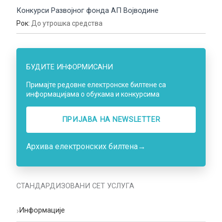
Конкурси Развојног фонда АП Војводине
Рок:
До утрошка средства
БУДИТЕ ИНФОРМИСАНИ
Примајте редовне електронске билтене са
информацијама о обукама и конкурсима
ПРИЈАВА НA NEWSLETTER
Архива електронских билтена
→
СТАНДАРДИЗОВАНИ СЕТ УСЛУГА
›
Информације