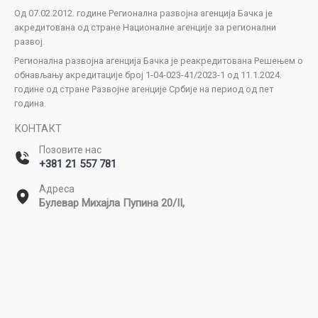
Од 07.02.2012. године Регионална развојна агенција Бачка је
акредитована од стране Националне агенције за регионални
развој.
Регионална развојна агенција Бачка је реакредитована Решењем о
обнављању акредитације број 1-04-023-41/2023-1 од 11.1.2024.
године од стране Развојне агенције Србије на период од пет
година.
КОНТАКТ
Позовите нас
+381 21 557 781
Адреса
Булевар Михајла Пупина 20/II,
Нови Сад
Емаил
office@rda-backa.rs
Copyright © 2026 Регионална развојна агенција Бачка. Сва права
задржана. | Powered by SEOzona.rs