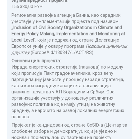
Укупна вредност пројекта:
155.330,00 ЕУР
Регионална развојна агенција Бачка, као сарадник,
учествује у имплементацији пројекта под називом
„
Inclusion of Civil Society Organizations in Climate and
Energy Policy Making, Implementation and Monitoring at
Local Level
“, који је подржан од стране Делегације
Европске уније у оквиру програма
Подршка цивилном
друштву
(EuropeAid/130847/L/ACT/RS).
Основни циљ пројекта:
Израда енергетских стратегија (планова) по моделу
који прописује Пакт градоначелника, кроз већу
партиципацију јавности у процесу израде стратегија,
као и кроз изградњу капацитета организација
цивилног друштва у АП Војводини и Србији. Ове
организације учествују у доношењу различитих
развојних политика које имају утицај на животну
средину, а нарочито на развој локалних енергетских
планова.
Пројекат је кандидован од стране CeSID-а (Центар за
слободне изборе и демократију), који је уједно и
носилац пројекта, док су партнери на пројекту