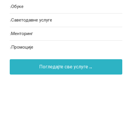
›
Oбуке
›
Саветодавне услуге
›
Менторинг
›
Промоције
Погледајте све услуге
→