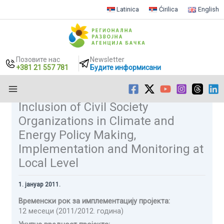
Latinica
Ćirilica
English
Позовите нас
Newsletter
+381 21 557 781
Будите информисани
Inclusion of Civil Society
Пређи
на
Organizations in Climate and
садржај
Energy Policy Making,
Implementation and Monitoring at
Local Level
1. јануар 2011.
Временски рок за имплементацију пројекта:
12 месеци (2011/2012. година)