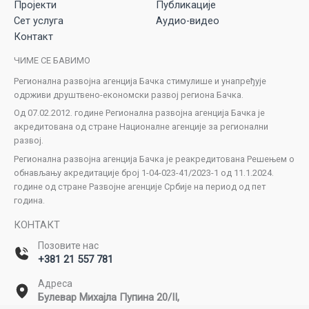
Пројекти
Публикације
Сет услуга
Аудио-видео
Контакт
ЧИМЕ СЕ БАВИМО
Регионална развојна агенција Бачка стимулише и унапређује
одрживи друштвено-економски развој региона Бачка.
Од 07.02.2012. године Регионална развојна агенција Бачка је
акредитована од стране Националне агенције за регионални
развој.
Регионална развојна агенција Бачка је реакредитована Решењем о
обнављању акредитације број 1-04-023-41/2023-1 од 11.1.2024.
године од стране Развојне агенције Србије на период од пет
година.
КОНТАКТ
Позовите нас
+381 21 557 781
Адреса
Булевар Михајла Пупина 20/II,