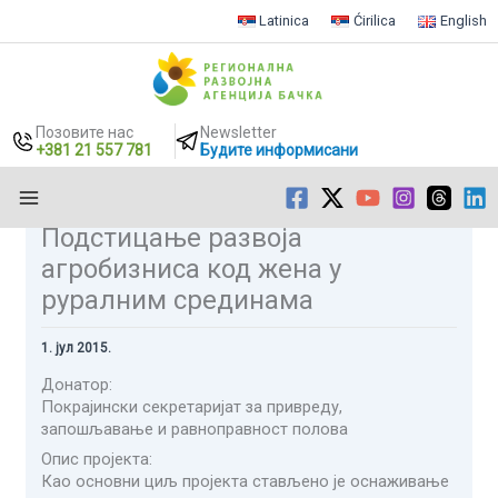
Latinica
Ćirilica
English
Позовите нас
Newsletter
+381 21 557 781
Будите информисани
Подстицање развоја
Пређи
на
агробизниса код жена у
садржај
руралним срединама
1. јул 2015.
Донатор:
Покрајински секретаријат за привреду,
запошљавање и равноправност полова
Опис пројекта:
Као основни циљ пројекта стављено је оснаживање