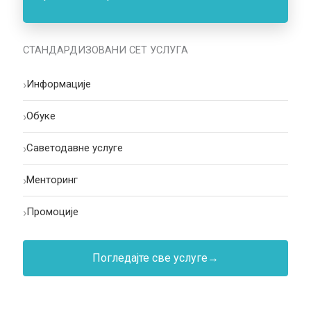
СТАНДАРДИЗОВАНИ СЕТ УСЛУГА
›
Информације
›
Oбуке
›
Саветодавне услуге
›
Менторинг
›
Промоције
Погледајте све услуге
→