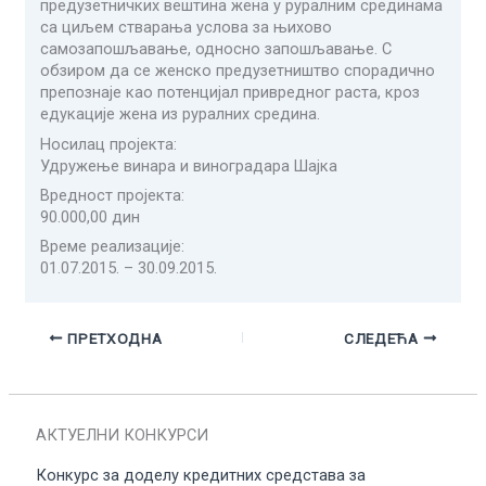
предузетничких вештина жена у руралним срединама
са циљем стварања услова за њихово
самозапошљавање, односно запошљавање. С
обзиром да се женско предузетништво спорадично
препознаје као потенцијал привредног раста, кроз
едукације жена из руралних средина.
Носилац пројекта:
Удружење винара и виноградара Шајка
Вредност пројекта:
90.000,00 дин
Време реализације:
01.07.2015. – 30.09.2015.
ПРЕТХОДНА
СЛЕДЕЋА
АКТУЕЛНИ КОНКУРСИ
Конкурс за доделу кредитних средстава за