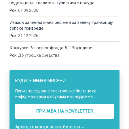
подстицање квалитета туристичке понуде
Рок:
01.09.2026
Изазов за иновативна решења за зелену транзицију
српске привреде
Рок:
31.12.2026.
Конкурси Развојног фонда АП Војводине
Рок:
До утрошка средства
БУДИТЕ ИНФОРМИСАНИ
Примајте редовне електронске билтене са
информацијама о обукама и конкурсима
ПРИЈАВА НA NEWSLETTER
Архива електронских билтена
→