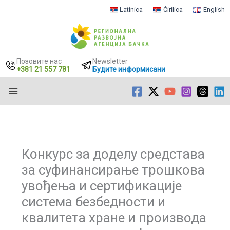
Latinica
Ćirilica
English
Позовите нас
Newsletter
+381 21 557 781
Будите информисани
Пређи
на
садржај
Конкурс за доделу средстава
за суфинансирање трошкова
увођења и сертификације
система безбедности и
квалитета хране и производа