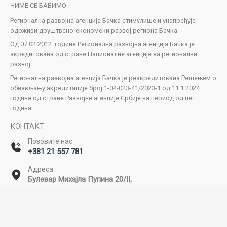
ЧИМЕ СЕ БАВИМО
Регионална развојна агенција Бачка стимулише и унапређује
одрживи друштвено-економски развој региона Бачка.
Од 07.02.2012. године Регионална развојна агенција Бачка је
акредитована од стране Националне агенције за регионални
развој.
Регионална развојна агенција Бачка је реакредитована Решењем о
обнављању акредитације број 1-04-023-41/2023-1 од 11.1.2024.
године од стране Развојне агенције Србије на период од пет
година.
КОНТАКТ
Позовите нас
+381 21 557 781
Адреса
Булевар Михајла Пупина 20/II,
Нови Сад
Емаил
office@rda-backa.rs