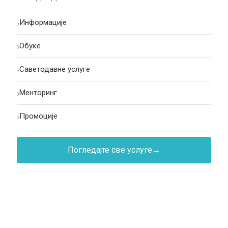
›
Информације
›
Oбуке
›
Саветодавне услуге
›
Менторинг
›
Промоције
Погледајте све услуге
→