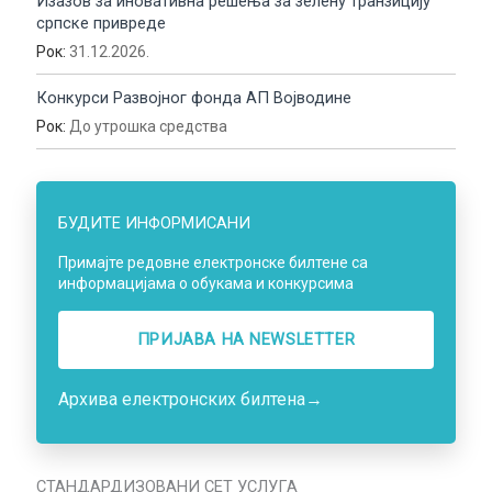
Изазов за иновативна решења за зелену транзицију
српске привреде
Рок:
31.12.2026.
Конкурси Развојног фонда АП Војводине
Рок:
До утрошка средства
БУДИТЕ ИНФОРМИСАНИ
Примајте редовне електронске билтене са
информацијама о обукама и конкурсима
ПРИЈАВА НA NEWSLETTER
Архива електронских билтена
→
СТАНДАРДИЗОВАНИ СЕТ УСЛУГА