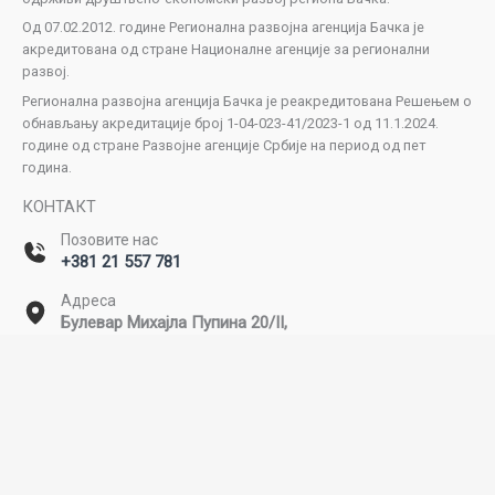
Од 07.02.2012. године Регионална развојна агенција Бачка је
акредитована од стране Националне агенције за регионални
развој.
Регионална развојна агенција Бачка је реакредитована Решењем о
обнављању акредитације број 1-04-023-41/2023-1 од 11.1.2024.
године од стране Развојне агенције Србије на период од пет
година.
КОНТАКТ
Позовите нас
+381 21 557 781
Адреса
Булевар Михајла Пупина 20/II,
Нови Сад
Емаил
office@rda-backa.rs
Copyright © 2026 Регионална развојна агенција Бачка. Сва права
задржана. | Powered by SEOzona.rs