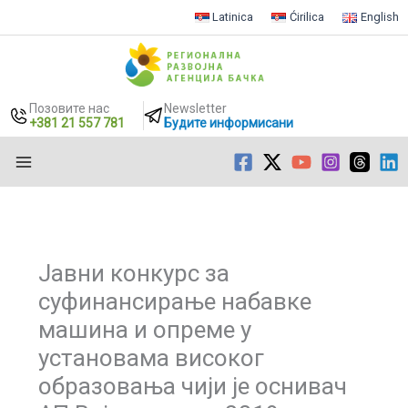
Latinica
Ćirilica
English
Позовите нас
Newsletter
+381 21 557 781
Будите информисани
Пређи
на
садржај
Јавни конкурс за
суфинансирање набавке
машина и опреме у
установама високог
образовања чији је оснивач