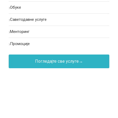
›
Oбуке
›
Саветодавне услуге
›
Менторинг
›
Промоције
Погледајте све услуге
→