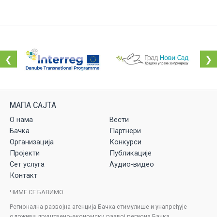
❮
❯
О нама
Вести
Бачка
Партнери
Организација
Конкурси
Пројекти
Публикације
Сет услуга
Аудио-видео
Контакт
ЧИМЕ СЕ БАВИМО
Регионална развојна агенција Бачка стимулише и унапређује
одрживи друштвено-економски развој региона Бачка.