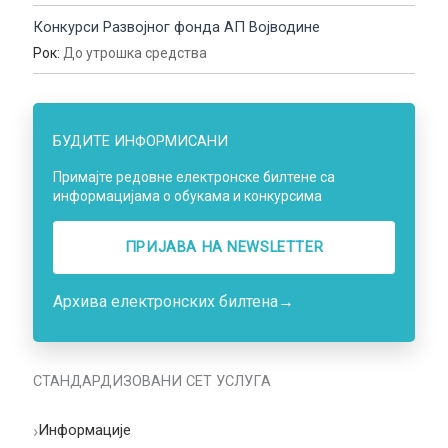
Конкурси Развојног фонда АП Војводине
Рок:
До утрошка средства
БУДИТЕ ИНФОРМИСАНИ
Примајте редовне електронске билтене са
информацијама о обукама и конкурсима
ПРИЈАВА НA NEWSLETTER
Архива електронских билтена
→
СТАНДАРДИЗОВАНИ СЕТ УСЛУГА
›
Информације