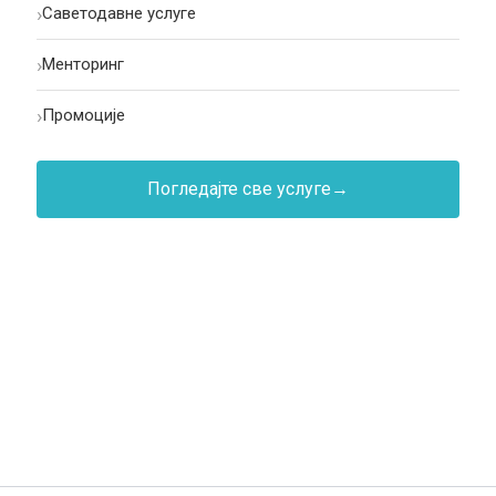
›
Саветодавне услуге
›
Менторинг
›
Промоције
Погледајте све услуге
→