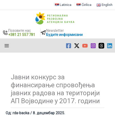
Latinica
Ćirilica
English
Позовите нас
Newsletter
+381 21 557 781
Будите информисани
Пређи
на
садржај
Јавни конкурс за
финансирање спровођења
јавних радова на територији
АП Војводине у 2017. години
Од:
rda-backa
/
8. децембар 2025.