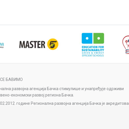
 СЕ БАВИМО
нална развојна агенција Бачка стимулише и унапређује одрживи
вено-економски развој региона Бачка.
.02.2012. године Регионална развојна агенција Бачка је акредитов
е Националне агенције за регионални развој.
нална развојна агенција Бачка је реакредитована Решењем о
љању акредитације број 1-04-023-41/2023-1 од 11.1.2024. године о