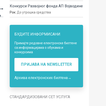
Конкурси Развојног фонда АП Војводине
А
Рок:
До утрошка средства
Конкурс за подношење пројеката у оквиру програма Учешће грађана у демократском управљању
БУДИТЕ ИНФОРМИСАНИ
Примајте редовне електронске билтене
са информацијама о обукама и
конкурсима
ПРИЈАВА НA NEWSLETTER
Архива електронских билтена
→
СТАНДАРДИЗОВАНИ СЕТ УСЛУГА