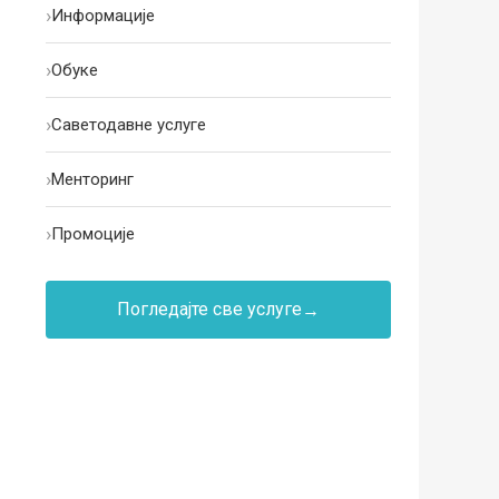
›
Информације
›
Oбуке
›
Саветодавне услуге
›
Менторинг
›
Промоције
Погледајте све услуге
→