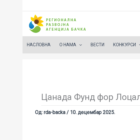
НАСЛОВНА
О НАМА
ВЕСТИ
КОНКУРСИ
Пређи
на
садржај
Цанада Фунд фор Лоца
Од:
rda-backa
/
10. децембар 2025.