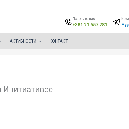
Позовите нас
News
+381 21 557 781
Буд
АКТИВНОСТИ
КОНТАКТ
л Инитиативес