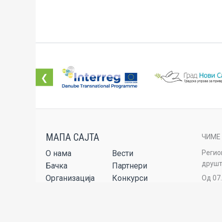
❮
ЧИМЕ
О нама
Вести
Регио
друшт
Бачка
Партнери
Организација
Конкурси
Од 07
стран
Пројекти
Публикације
Сет услуга
Аудио-видео
Регио
обнав
Контакт