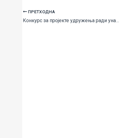
ПРЕТХОДНА
Конкурс за пројекте удружења ради унапређења положаја и статуса Рома и Ромкиња у Републици Србији за 2018. годину