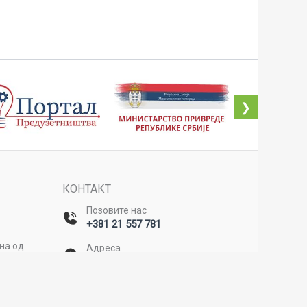
❯
КОНТАКТ
Позовите нас
+381 21 557 781
ана од
Адреса
Булевар Михајла Пупина 20/II,
Нови Сад
д
Емаил