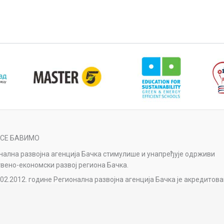
 СЕ БАВИМО
нална развојна агенција Бачка стимулише и унапређује одрживи
вено-економски развој региона Бачка.
.02.2012. године Регионална развојна агенција Бачка је акредитов
е Националне агенције за регионални развој.
нална развојна агенција Бачка је реакредитована Решењем о
љању акредитације број 1-04-023-41/2023-1 од 11.1.2024. године о