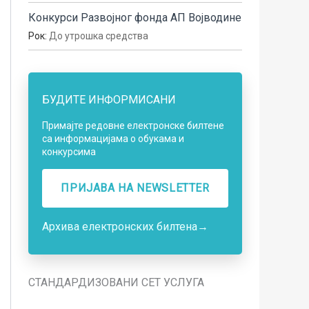
Конкурси Развојног фонда АП Војводине
Рок:
До утрошка средства
БУДИТЕ ИНФОРМИСАНИ
Примајте редовне електронске билтене
са информацијама о обукама и
конкурсима
ПРИЈАВА НA NEWSLETTER
Архива електронских билтена
→
СТАНДАРДИЗОВАНИ СЕТ УСЛУГА