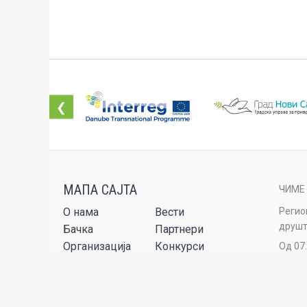
❮
ЧИМЕ
О нама
Вести
Регио
друшт
Бачка
Партнери
Организација
Конкурси
Од 07
стран
Пројекти
Публикације
Сет услуга
Аудио-видео
Регио
обнав
Контакт