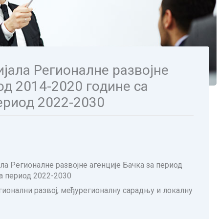
ијала Регионалне развојне
од 2014-2020 године са
ериод 2022-2030
ла Регионалне развојне агенције Бачка за период
а период 2022-2030
гионални развој, међурегионалну сарадњу и локалну