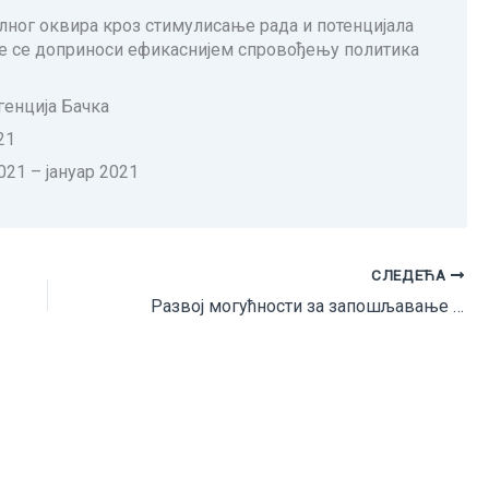
ног оквира кроз стимулисање рада и потенцијала
ме се доприноси ефикаснијем спровођењу политика
генција Бачка
21
21 – јануар 2021
СЛЕДЕЋА
Развој могућности за запошљавање и унапређење запошљивости маргинализованих група у Бачкој – шанса за бољу будућност