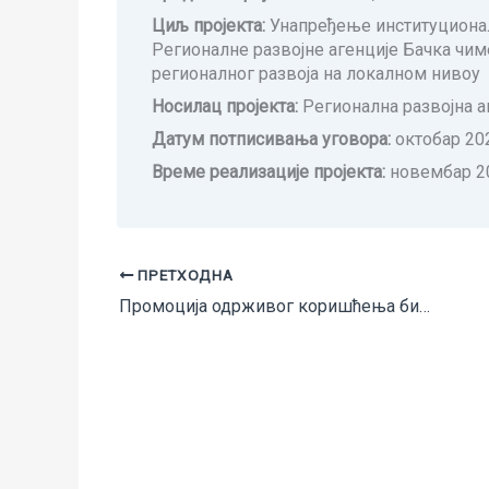
Циљ пројекта:
Унапређење институционал
Регионалне развојне агенције Бачка чи
регионалног развоја на локалном нивоу
Носилац пројекта:
Регионална развојна а
Датум потписивања уговора:
октобар 20
Време реализације пројекта:
новембар 20
ПРЕТХОДНА
Промоција одрживог коришћења биоенергије у Западној и Јужној Бачкој