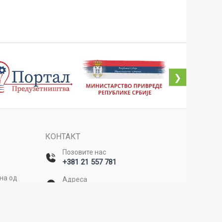
❯
КОНТАКТ
Позовите нас
+381 21 557 781
ана од
Адреса
Булевар Михајла Пупина 20/II,
Нови Сад
д
Емаил