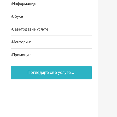
›
Информације
›
Oбуке
›
Саветодавне услуге
›
Менторинг
›
Промоције
Погледајте све услуге
→