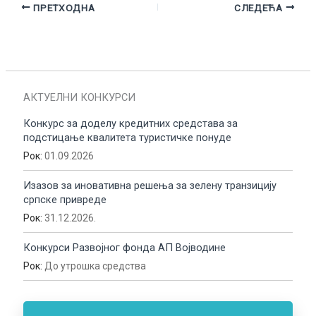
ПРЕТХОДНА
СЛЕДЕЋА
АКТУЕЛНИ КОНКУРСИ
Конкурс за доделу кредитних средстава за
подстицање квалитета туристичке понуде
Рок:
01.09.2026
Изазов за иновативна решења за зелену транзицију
српске привреде
Рок:
31.12.2026.
Конкурси Развојног фонда АП Војводине
Рок:
До утрошка средства