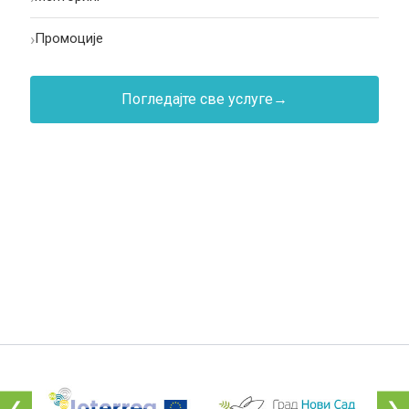
›
Промоције
Погледајте све услуге
→
❮
❯