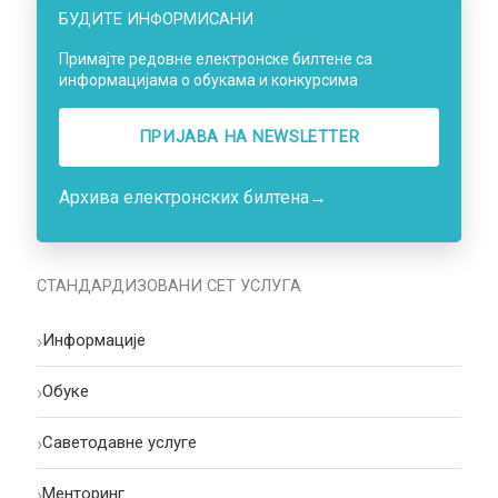
БУДИТЕ ИНФОРМИСАНИ
Примајте редовне електронске билтене са
информацијама о обукама и конкурсима
ПРИЈАВА НA NEWSLETTER
Архива електронских билтена
→
СТАНДАРДИЗОВАНИ СЕТ УСЛУГА
›
Информације
›
Oбуке
›
Саветодавне услуге
›
Менторинг