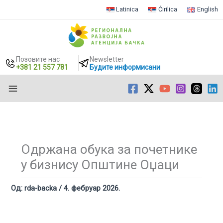
Latinica
Ćirilica
English
Позовите нас
Newsletter
+381 21 557 781
Будите информисани
Пређи
на
садржај
Одржана обука за почетнике
у бизнису Општине Оџаци
Од:
rda-backa
/
4. фебруар 2026.