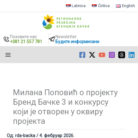
Latinica
Ćirilica
English
Позовите нас
Newsletter
+381 21 557 781
Будите информисани
Пређи
на
садржај
Милана Поповић о пројекту
Бренд Бачке 3 и конкурсу
који је отворен у оквиру
пројекта
Од:
rda-backa
/
4. фебруар 2026.