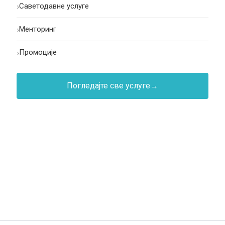
›
Саветодавне услуге
›
Менторинг
›
Промоције
Погледајте све услуге
→