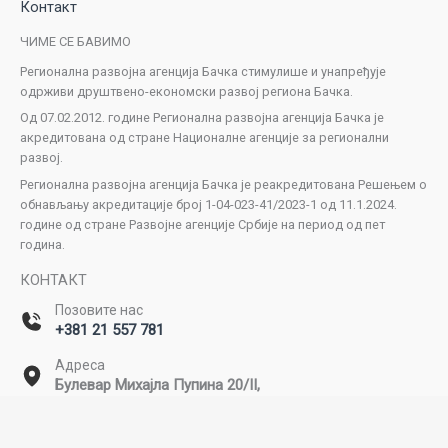
Контакт
ЧИМЕ СЕ БАВИМО
Регионална развојна агенција Бачка стимулише и унапређује
одрживи друштвено-економски развој региона Бачка.
Од 07.02.2012. године Регионална развојна агенција Бачка је
акредитована од стране Националне агенције за регионални
развој.
Регионална развојна агенција Бачка је реакредитована Решењем о
обнављању акредитације број 1-04-023-41/2023-1 од 11.1.2024.
године од стране Развојне агенције Србије на период од пет
година.
КОНТАКТ
Позовите нас
+381 21 557 781
Адреса
Булевар Михајла Пупина 20/II,
Нови Сад
Емаил