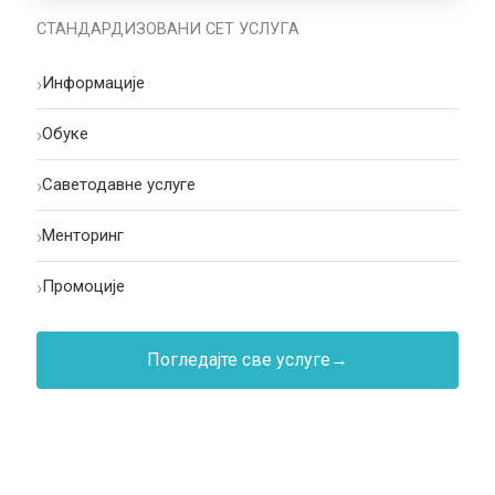
СТАНДАРДИЗОВАНИ СЕТ УСЛУГА
›
Информације
›
Oбуке
›
Саветодавне услуге
›
Менторинг
›
Промоције
Погледајте све услуге
→