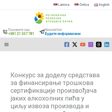
Latinica
Ćirilica
English
Позовите нас
Newsletter
+381 21 557 781
Будите информисани
Пређи
на
садржај
Конкурс за доделу средстава
за финансирање трошкова
сертификације произвођача
јаких алкохолних пића у
циљу извоза производа и